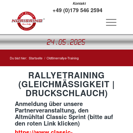
Kontakt
+49 (0)179 546 2594
24.05.2025
Du bist hier:
Startseite
/
Oldtimerrallye-Training
RALLYETRAINING
(GLEICHMÄSSIGKEIT | D
RUCKSCHLAUCH)
Anmeldung über unsere
Partnerveranstaltung, den
Altmühltal Classic Sprint (bitte auf
den roten Link klicken)
https://www.classic-